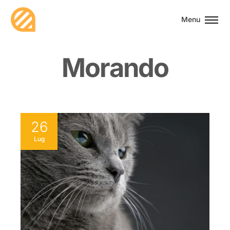
Menu
M
o
r
a
n
d
o
26
Lug