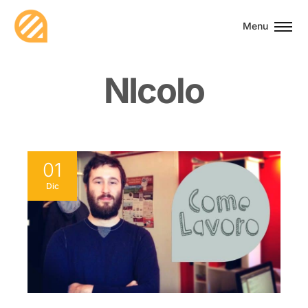
Menu
N
I
c
o
l
o
01
Dic