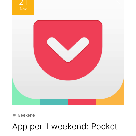
21
Nov
Geekerie
subject
App per il weekend: Pocket