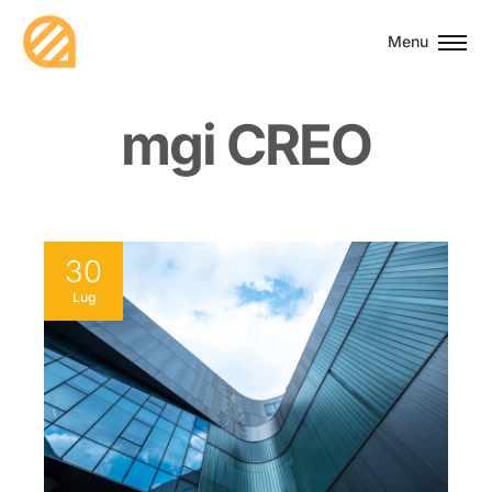
Menu
m
g
i
C
R
E
O
30
Lug