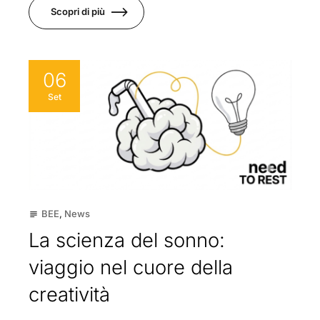
Scopri di più
06
Set
BEE
,
News
subject
La scienza del sonno:
viaggio nel cuore della
creatività