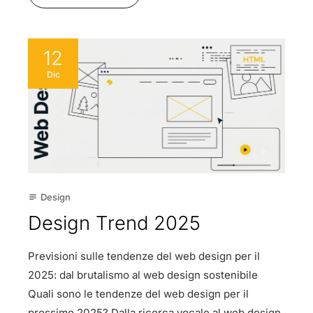
12
Dic
Design
subject
Design Trend 2025
Previsioni sulle tendenze del web design per il
2025: dal brutalismo al web design sostenibile
Quali sono le tendenze del web design per il
prossimo 2025? Dalla ricerca vocale al web design