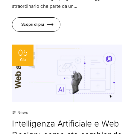
straordinario che parte da un...
Scopri di più
05
Giu
News
subject
Intelligenza Artificiale e Web