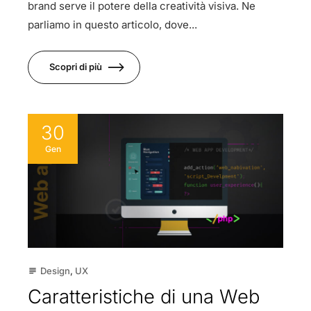
brand serve il potere della creatività visiva. Ne
parliamo in questo articolo, dove...
Scopri di più
30
Gen
Design
,
UX
subject
Caratteristiche di una Web