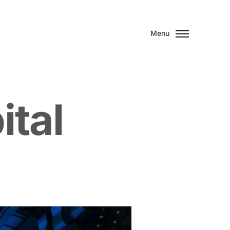
Menu
p
i
t
a
l