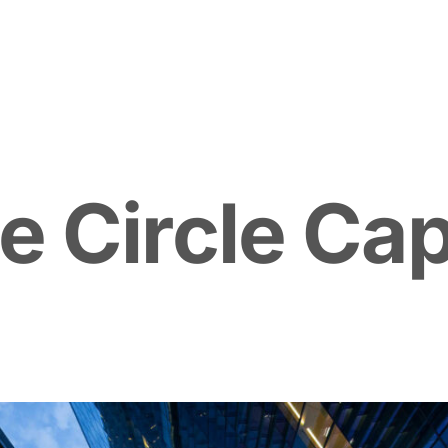
e
C
i
r
c
l
e
C
a