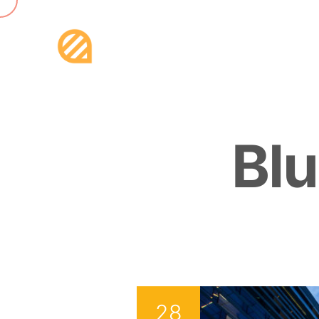
B
l
u
28