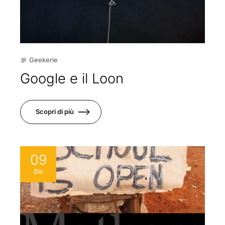
Geekerie
subject
Google e il Loon
Scopri di più
09
Dic