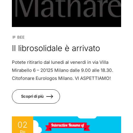
BEE
subject
Il librosolidale è arrivato
Potete ritirarlo dal lunedì al venerdì in via Villa
Mirabello 6 – 20125 Milano dalle 9.00 alle 18.30.
Citofonare Eurologos Milano. VI ASPETTIAMO!
Scopri di più
02
Dic