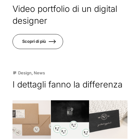
Video portfolio di un digital
designer
Scopri di più
15
Design
,
News
subject
Dic
I dettagli fanno la differenza