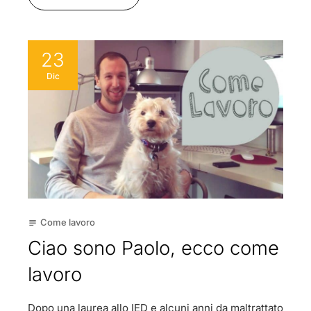
23
Dic
Come lavoro
subject
Ciao sono Paolo, ecco come
lavoro
Dopo una laurea allo IED e alcuni anni da maltrattato