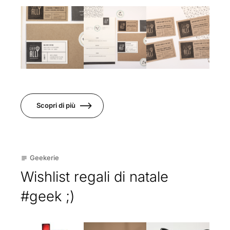
Scopri di più
13
Geekerie
subject
Dic
Wishlist regali di natale
#geek ;)