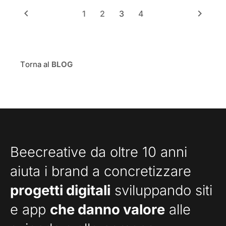
keyboard_arrow_left
keyboard_arrow_right
1
2
3
4
Torna al
BLOG
Beecreative da oltre 10 anni
aiuta i brand a concretizzare
progetti digitali
sviluppando siti
e app
che danno valore
alle