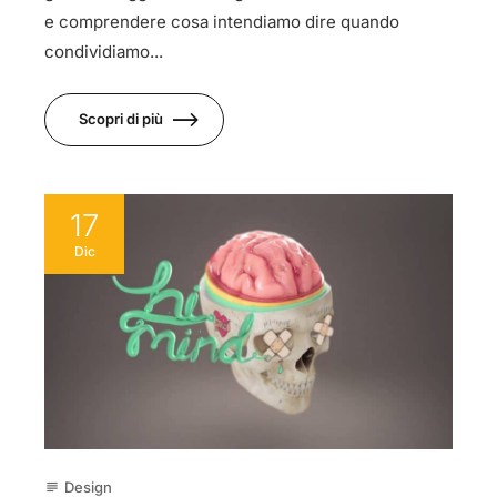
e comprendere cosa intendiamo dire quando
condividiamo...
Scopri di più
17
Dic
Design
subject