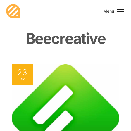
Menu
B
e
e
c
r
e
a
t
i
v
e
23
Dic