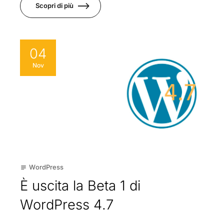
Scopri di più
04
Nov
WordPress
subject
È uscita la Beta 1 di
WordPress 4.7