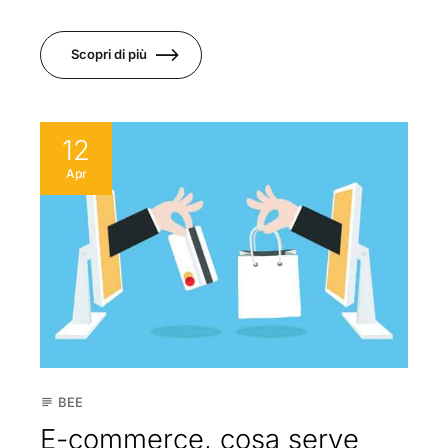
Scopri di più
12
Apr
BEE
subject
E-commerce, cosa serve