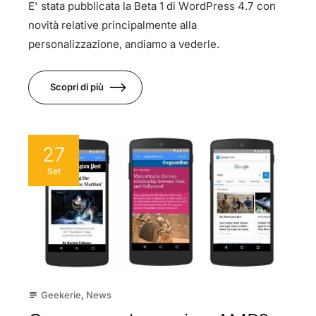
E' stata pubblicata la Beta 1 di WordPress 4.7 con
novità relative principalmente alla
personalizzazione, andiamo a vederle.
Scopri di più
27
Set
Geekerie
,
News
subject