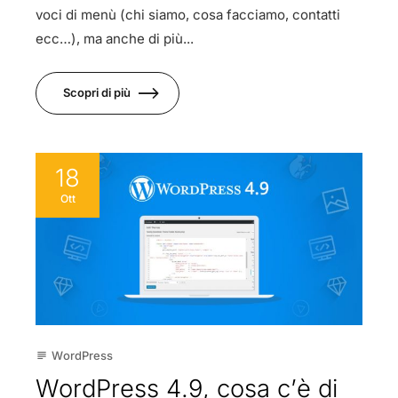
voci di menù (chi siamo, cosa facciamo, contatti
ecc…), ma anche di più...
Scopri di più
18
Ott
WordPress
subject
WordPress 4.9, cosa c’è di