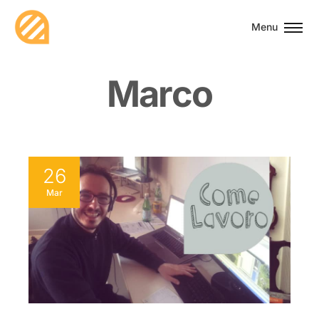
Menu
M
a
r
c
o
26
Mar