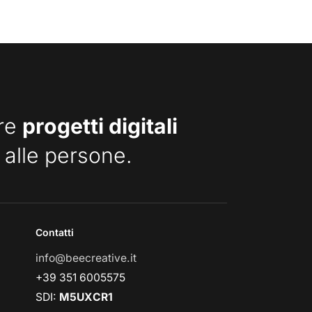
are
progetti digitali
 alle persone.
Contatti
info@beecreative.it
+39 351 6005575
SDI:
M5UXCR1