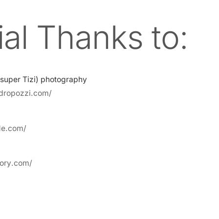
al Thanks to:
super Tizi) photography
dropozzi.com/
de.com/
tory.com/