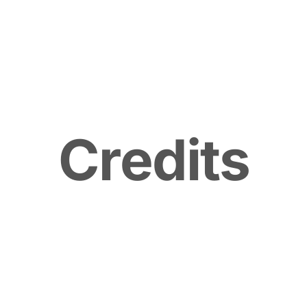
C
r
e
d
i
t
s