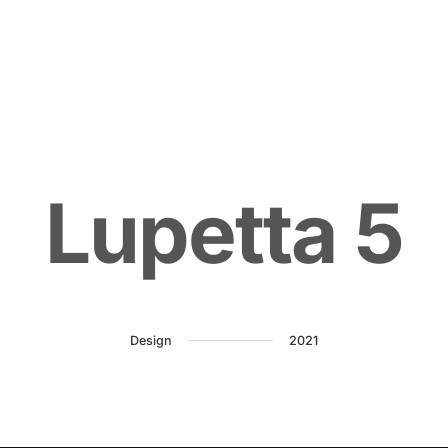
L
u
p
e
t
t
a
5
Design
2021