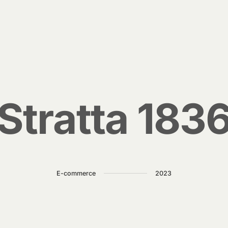
S
t
r
a
t
t
a
1
8
3
E-commerce
2023