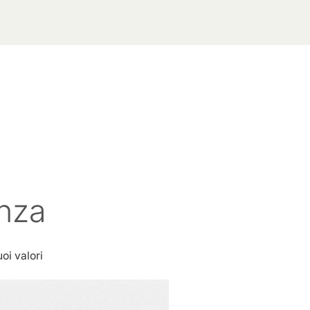
enza
oi valori