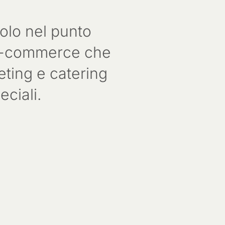
solo nel punto
o e-commerce che
ueting e catering
eciali.