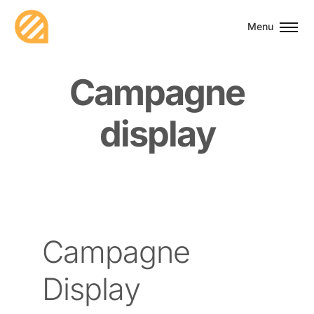
Menu
C
a
m
p
a
g
n
e
d
i
s
p
l
a
y
Campagne
Display