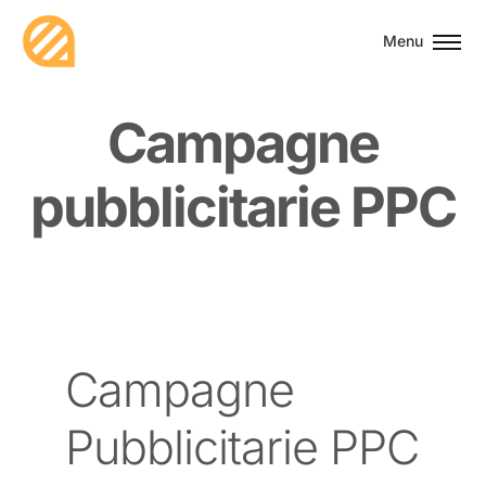
Menu
C
a
m
p
a
g
n
e
p
u
b
b
l
i
c
i
t
a
r
i
e
P
P
C
Campagne
Pubblicitarie PPC