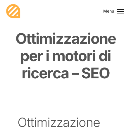
Menu
O
t
t
i
m
i
z
z
a
z
i
o
n
e
p
e
r
i
m
o
t
o
r
i
d
i
r
i
c
e
r
c
a
–
S
E
O
Ottimizzazione