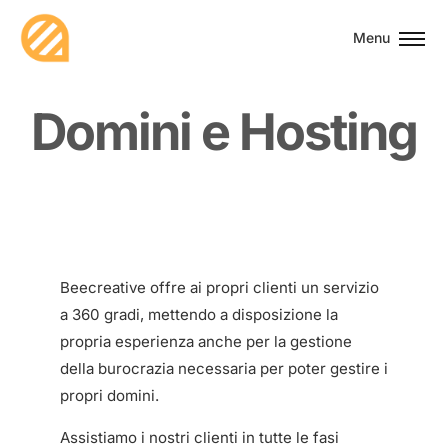
Menu
D
o
m
i
n
i
e
H
o
s
t
i
n
g
Beecreative offre ai propri clienti un servizio
a 360 gradi, mettendo a disposizione la
propria esperienza anche per la gestione
della burocrazia necessaria per poter gestire i
propri domini.
Assistiamo i nostri clienti in tutte le fasi