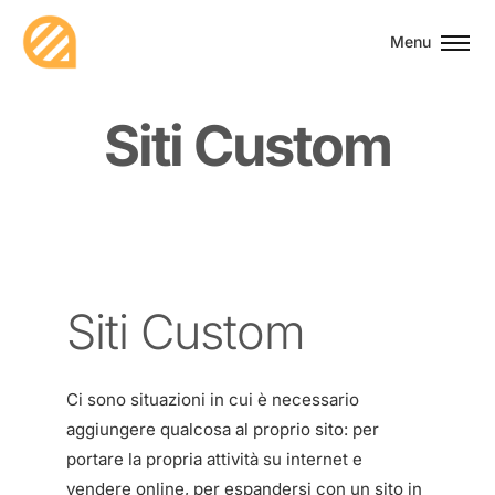
Menu
S
i
t
i
C
u
s
t
o
m
Siti Custom
Ci sono situazioni in cui è necessario
aggiungere qualcosa al proprio sito: per
portare la propria attività su internet e
vendere online, per espandersi con un sito in