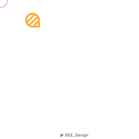
28
BEE
,
Design
subject