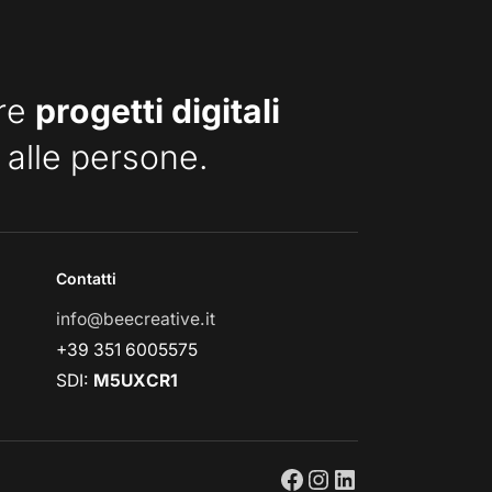
are
progetti digitali
 alle persone.
Contatti
info@beecreative.it
+39 351 6005575
SDI:
M5UXCR1