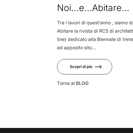
Ago
Noi…e…Abitare…
Tra i lavori di quest’anno , siamo s
Abitare la rivista di RCS di archite
line) dedicato alla Biennale di Vene
ad apposito sito...
Scopri di più
Torna al
BLOG