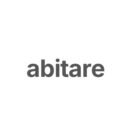
a
b
i
t
a
r
e