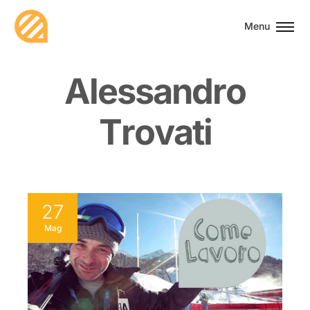
Menu
A
l
e
s
s
a
n
d
r
o
T
r
o
v
a
t
i
27
Mag