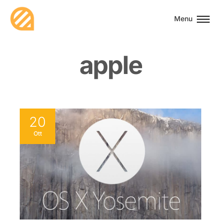
Menu
a
p
p
l
e
20
Ott