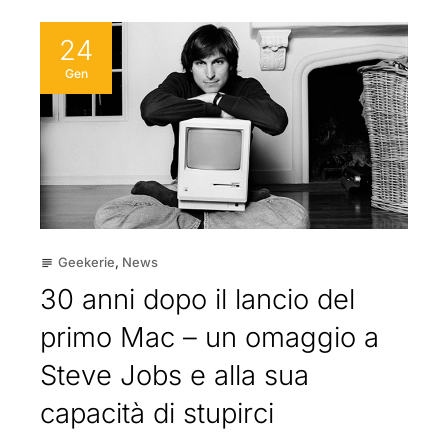
24
Gen
Geekerie
,
News
subject
30 anni dopo il lancio del
primo Mac – un omaggio a
Steve Jobs e alla sua
capacità di stupirci