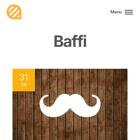
Menu
B
a
f
f
i
31
Ott