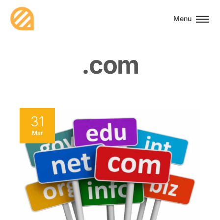
Menu
.
c
o
m
31
Mar