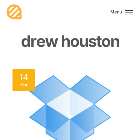
Menu
d
r
e
w
h
o
u
s
t
o
n
14
Mar