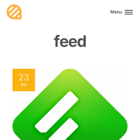
Menu
f
e
e
d
23
Dic