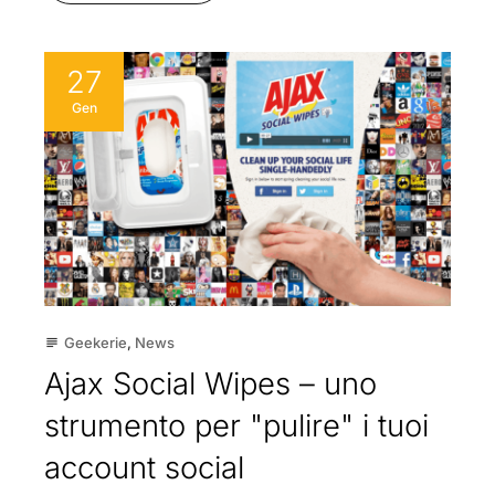
27
Gen
Geekerie
,
News
subject
Ajax Social Wipes – uno
strumento per "pulire" i tuoi
account social