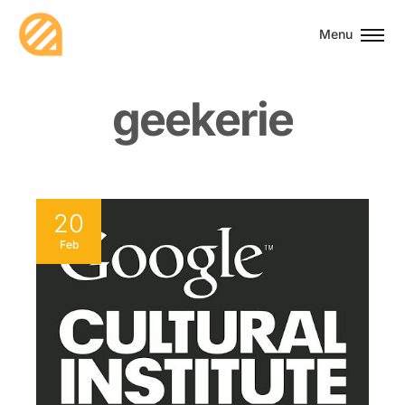
Menu
g
e
e
k
e
r
i
e
20
Feb