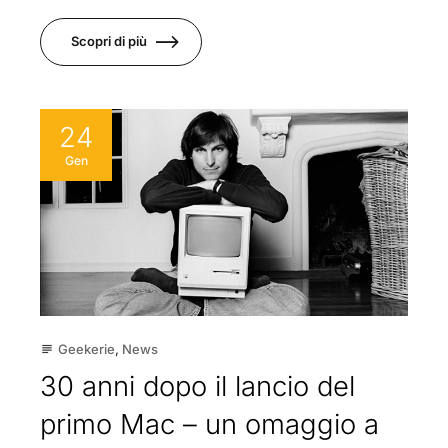
Scopri di più
24
Gen
Geekerie
,
News
subject
30 anni dopo il lancio del
primo Mac – un omaggio a