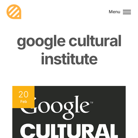
Menu
g
o
o
g
l
e
c
u
l
t
u
r
a
l
i
n
s
t
i
t
u
t
e
20
Feb