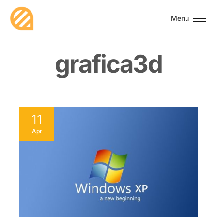
Menu
g
r
a
f
i
c
a
3
d
11
Apr