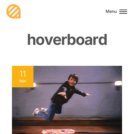
Menu
h
o
v
e
r
b
o
a
r
d
11
Nov