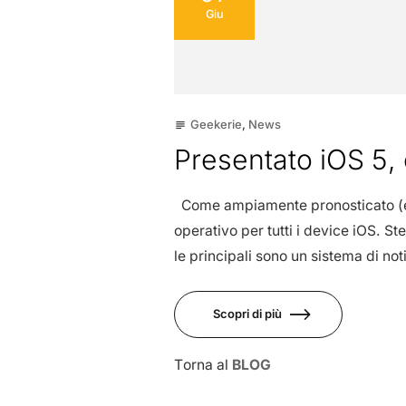
Giu
Geekerie
,
News
subject
Presentato iOS 5,
Come ampiamente pronosticato (e p
operativo per tutti i device iOS. S
le principali sono un sistema di no
Scopri di più
Torna al
BLOG