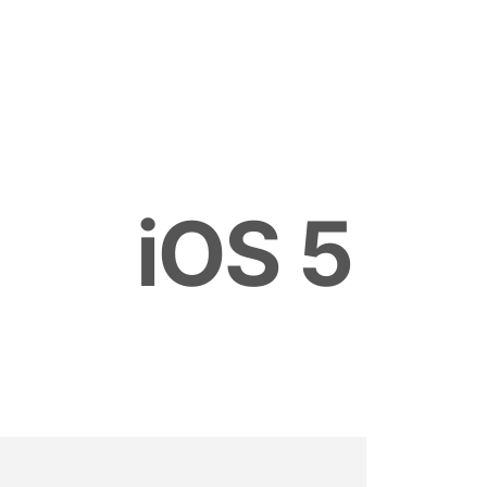
i
O
S
5