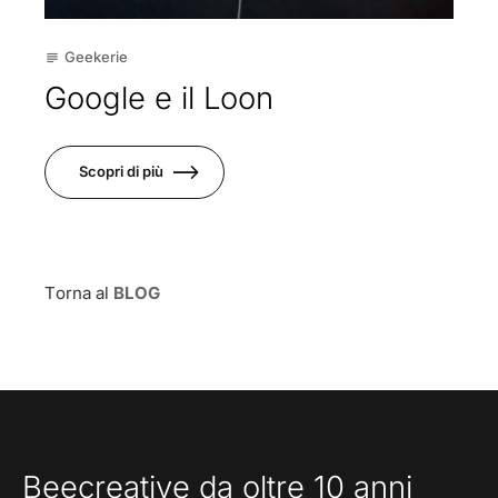
Geekerie
subject
Google e il Loon
Scopri di più
Torna al
BLOG
Beecreative da oltre 10 anni