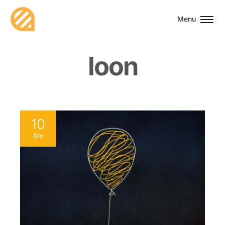
Menu
l
o
o
n
10
Dic