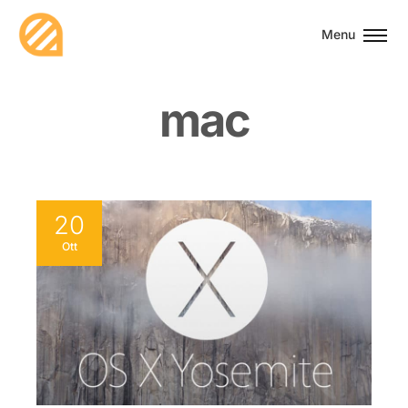
Menu
m
a
c
20
Ott