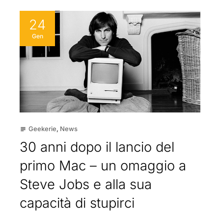
24
Gen
Geekerie
,
News
subject
30 anni dopo il lancio del
primo Mac – un omaggio a
Steve Jobs e alla sua
capacità di stupirci