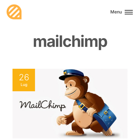
Menu
m
a
i
l
c
h
i
m
p
26
Lug