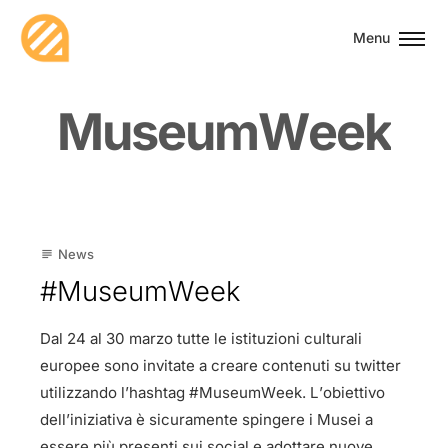
Menu
M
u
s
e
u
m
W
e
e
k
24
News
subject
Mar
#MuseumWeek
Dal 24 al 30 marzo tutte le istituzioni culturali
europee sono invitate a creare contenuti su twitter
utilizzando l’hashtag #MuseumWeek. L’obiettivo
dell’iniziativa è sicuramente spingere i Musei a
essere più presenti sui social e adottare nuove