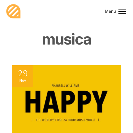
Menu
m
u
s
i
c
a
29
Nov