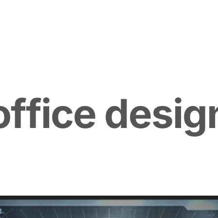
o
f
f
i
c
e
d
e
s
i
g