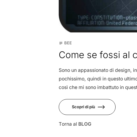
BEE
subject
Come se fossi al 
Sono un appassionato di design, in 
pochissimo, quindi in questo ultimo
così che mi sono imbattuto in questo
Scopri di più
Torna al
BLOG