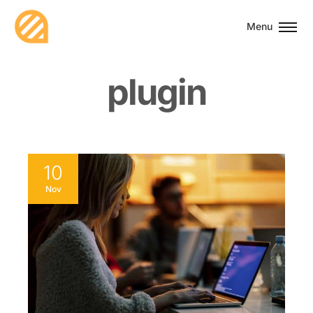
Menu
p
l
u
g
i
n
10
Nov