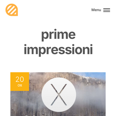
Menu
p
r
i
m
e
i
m
p
r
e
s
s
i
o
n
i
20
Ott