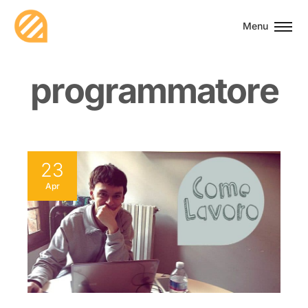
Menu
p
r
o
g
r
a
m
m
a
t
o
r
e
23
Apr