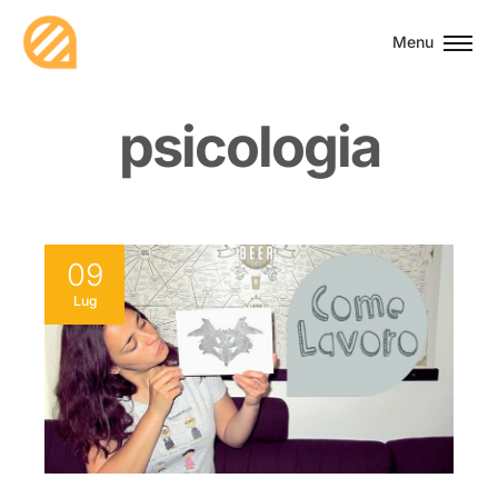
Menu
p
s
i
c
o
l
o
g
i
a
09
Lug