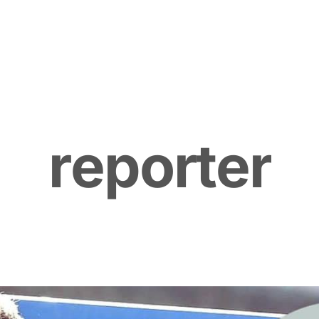
r
e
p
o
r
t
e
r