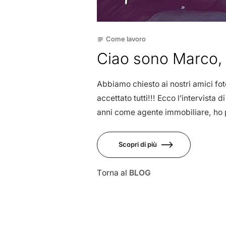
Come lavoro
subject
Ciao sono Marco,
Abbiamo chiesto ai nostri amici fot
accettato tutti!!! Ecco l’intervist
anni come agente immobiliare, ho p
Scopri di più
Torna al
BLOG