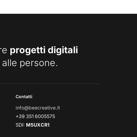
are
progetti digitali
 alle persone.
Contatti
info@beecreative.it
+39 351 6005575
SDI:
M5UXCR1