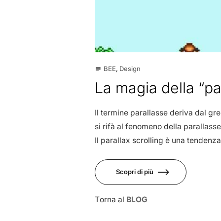
BEE
,
Design
subject
La magia della “pa
Il termine parallasse deriva dal gr
si rifà al fenomeno della parallass
Il parallax scrolling è una tenden
Scopri di più
Torna al
BLOG