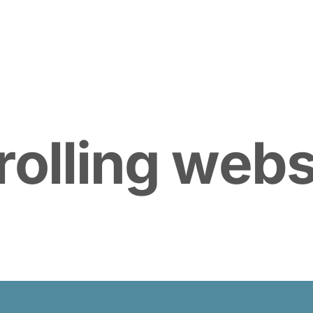
r
o
l
l
i
n
g
w
e
b