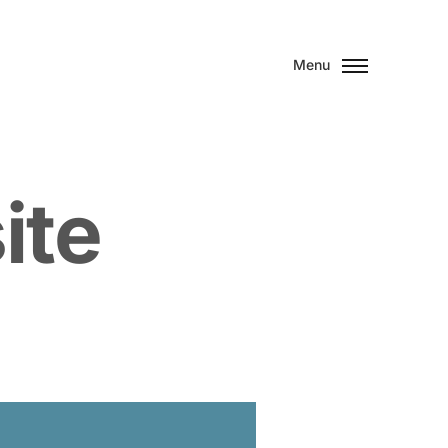
Menu
s
i
t
e