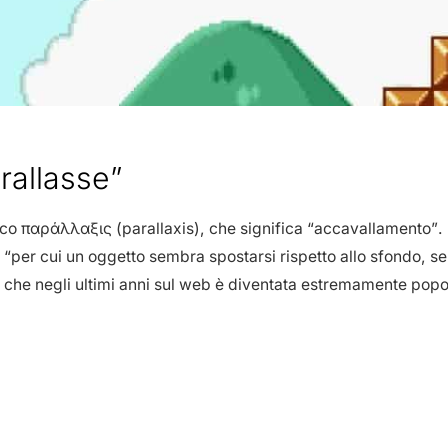
rallasse”
eco παράλλαξις (parallaxis), che significa “accavallamento”. 
e “per cui un oggetto sembra spostarsi rispetto allo sfondo, s
za che negli ultimi anni sul web è diventata estremamente popo