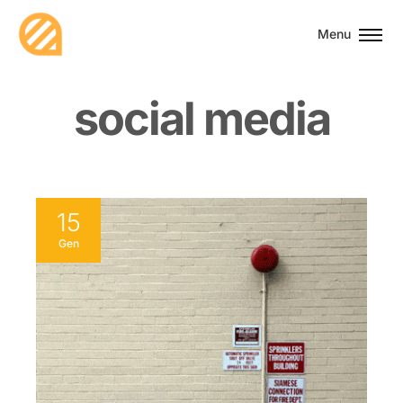
Menu
s
o
c
i
a
l
m
e
d
i
a
15
Gen