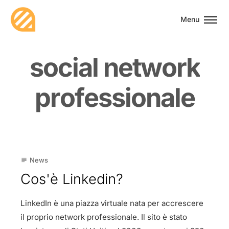
Menu
s
o
c
i
a
l
n
e
t
w
o
r
k
p
r
o
f
e
s
s
i
o
n
a
l
e
24
News
subject
Feb
Cos'è Linkedin?
LinkedIn è una piazza virtuale nata per accrescere
il proprio network professionale. Il sito è stato