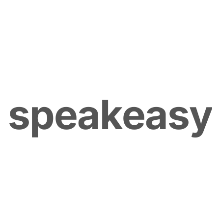
s
p
e
a
k
e
a
s
y