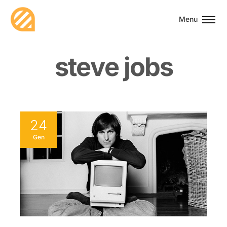
Menu
s
t
e
v
e
j
o
b
s
24
Gen