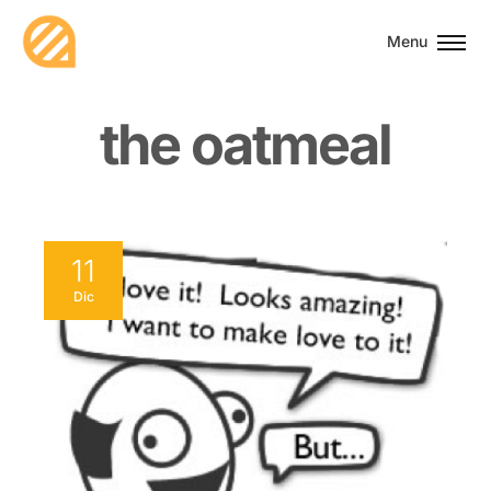
Menu
t
h
e
o
a
t
m
e
a
l
11
Dic