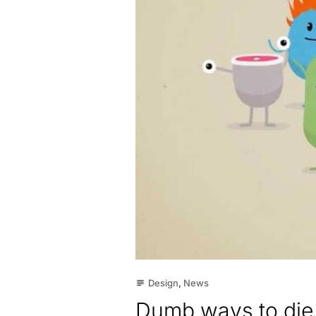
Design
,
News
subject
Dumb ways to die