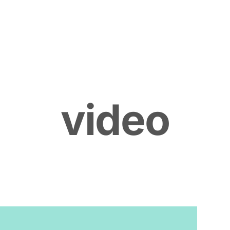
v
i
d
e
o