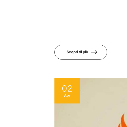
Scopri di più
02
Apr