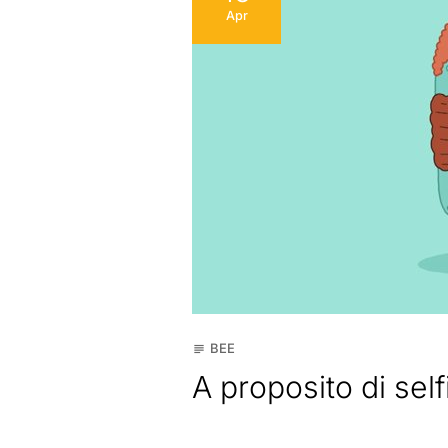
Apr
BEE
subject
A proposito di self