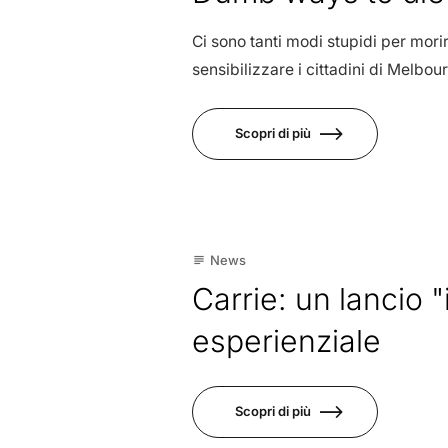
Ci sono tanti modi stupidi per mor
sensibilizzare i cittadini di Melbo
Scopri di più
16
News
subject
Gen
Carrie: un lancio 
esperienziale
Scopri di più