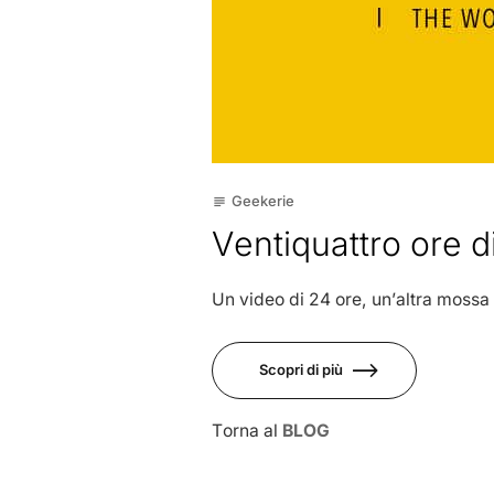
Geekerie
subject
Ventiquattro ore di
Un video di 24 ore, un’altra mossa
Scopri di più
Torna al
BLOG