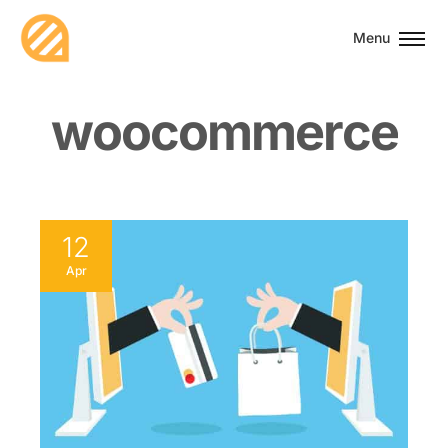
Menu
w
o
o
c
o
m
m
e
r
c
e
12
Apr