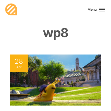
Menu
w
p
8
28
Apr