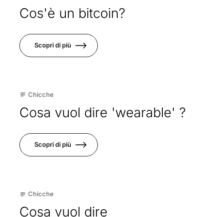
Mag
Cos'è un bitcoin?
Scopri di più
22
Chicche
subject
Apr
Cosa vuol dire 'wearable' ?
Scopri di più
03
Chicche
subject
Apr
Cosa vuol dire