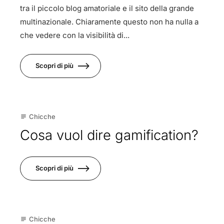
tra il piccolo blog amatoriale e il sito della grande
multinazionale. Chiaramente questo non ha nulla a
che vedere con la visibilità di...
Scopri di più
17
Chicche
subject
Giu
Cosa vuol dire gamification?
Scopri di più
30
Chicche
subject