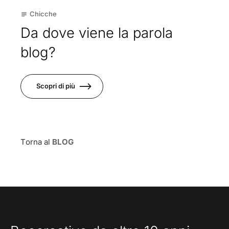
17
Chicche
subject
Mar
Da dove viene la parola
blog?
Scopri di più
Torna al
BLOG