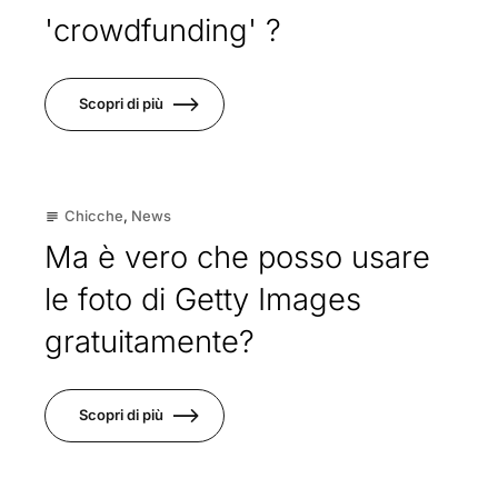
'crowdfunding' ?
Scopri di più
19
Chicche
,
News
subject
Mar
Ma è vero che posso usare
le foto di Getty Images
gratuitamente?
Scopri di più