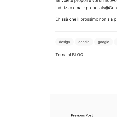
Se volete proporre voi un nuovo D
indirizzo email: proposals@Goo
Chissà che il prossimo non sia pr
design
doodle
google
Torna al
BLOG
Previous Post