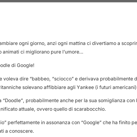
ambiare ogni giorno, anzi ogni mattina ci divertiamo a scoprir
o animati ci migliorano pure l’umore…
odle di Google!
e voleva dire “babbeo, “sciocco” e derivava probabilmente d
ritanniche solevano affibbiare agli Yankee (i futuri americani)
ola “Doodle”, probabilmente anche per la sua somiglianza con
gnificato attuale, ovvero quello di scarabocchio.
io” perfettamente in assonanza con “Google” che ha finito per
ati a conoscere.