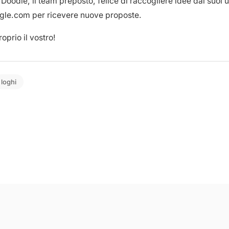
oodle, il team preposto, felice di raccogliere idee dai suoi ut
gle.com per ricevere nuove proposte.
oprio il vostro!
loghi